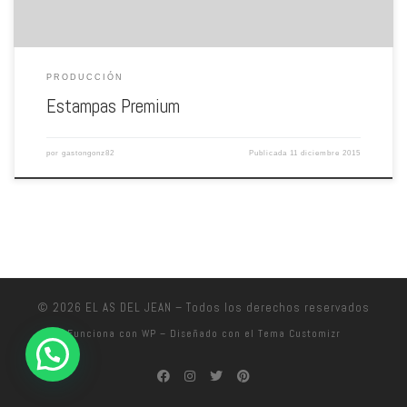
PRODUCCIÓN
Estampas Premium
por
gastongonz82
Publicada
11 diciembre 2015
© 2026
EL AS DEL JEAN
– Todos los derechos reservados
Funciona con
WP
– Diseñado con el
Tema Customizr