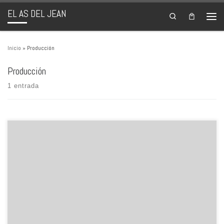
EL AS DEL JEAN
Saltar al contenido
Search
Men
Inicio
»
Producción
Producción
1 entrada
Nuevos diseños y relieves